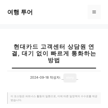
컨
텐
여행 투어
메
츠
로
뉴
건
너
뛰
기
현대카드 고객센터 상담원 연
결, 대기 없이 빠르게 통화하는
방법
2024-09-18
작성자:
story
이 포스팅은 파트너스 활동의 일환으로, 이에 따른 일정액의 수수료를 제공
받습니다.