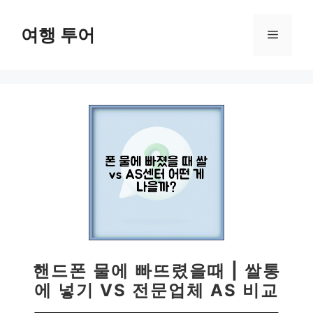
컨
텐
여행 투어
메
츠
로
뉴
건
너
뛰
기
핸드폰 물에 빠뜨렸을때 | 쌀통
에 넣기 VS 전문업체 AS 비교