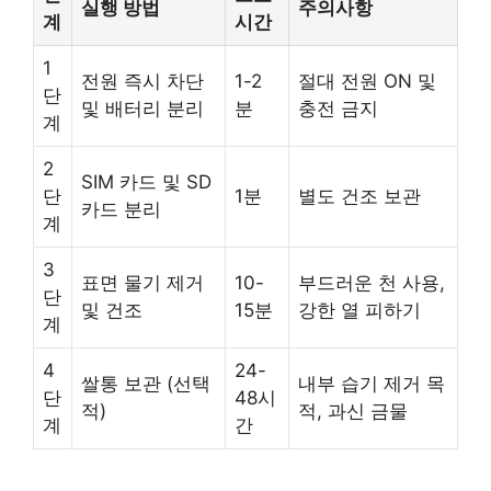
실행 방법
주의사항
계
시간
1
전원 즉시 차단
1-2
절대 전원 ON 및
단
및 배터리 분리
분
충전 금지
계
2
SIM 카드 및 SD
단
1분
별도 건조 보관
카드 분리
계
3
표면 물기 제거
10-
부드러운 천 사용,
단
및 건조
15분
강한 열 피하기
계
4
24-
쌀통 보관 (선택
내부 습기 제거 목
단
48시
적)
적, 과신 금물
계
간