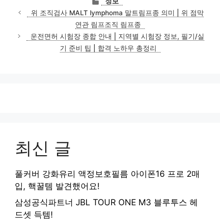
정보
테
위 조직검사 MALT lymphoma 말트림프종 의미 | 위 점막
고
연관 림프조직 림프종
리
운전면허 시험장 종합 안내 | 지역별 시험장 정보, 필기/실
기 준비 팁 | 합격 노하우 총정리
최신 글
풀커버 강화유리 액정보호필름 아이폰16 프로 2매
입, 핵꿀템 발견했어요!
삼성공식파트너 JBL TOUR ONE M3 블루투스 헤
드셋 득템!