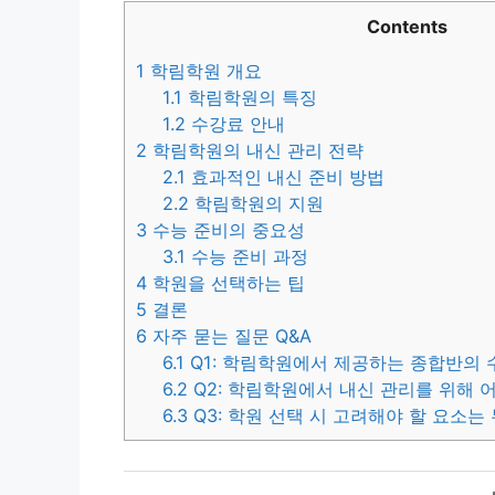
Contents
1
학림학원 개요
1.1
학림학원의 특징
1.2
수강료 안내
2
학림학원의 내신 관리 전략
2.1
효과적인 내신 준비 방법
2.2
학림학원의 지원
3
수능 준비의 중요성
3.1
수능 준비 과정
4
학원을 선택하는 팁
5
결론
6
자주 묻는 질문 Q&A
6.1
Q1: 학림학원에서 제공하는 종합반의
6.2
Q2: 학림학원에서 내신 관리를 위해 
6.3
Q3: 학원 선택 시 고려해야 할 요소는