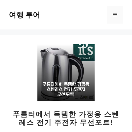
컨
텐
여행 투어
메
츠
로
뉴
건
너
뛰
기
푸름터에서 득템한 가정용 스텐
레스 전기 주전자 무선포트!