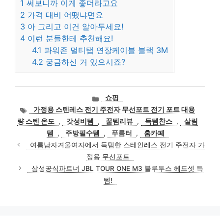
1
써보니까 이게 좋더라고요
2
가격 대비 어땠냐면요
3
아 그리고 이건 알아두세요!
4
이런 분들한테 추천해요!
4.1
파워존 멀티탭 연장케이블 블랙 3M
4.2
궁금하신 거 있으시죠?
카
쇼핑
테
태
가정용 스텐레스 전기 주전자 무선포트 전기 포트 대용
고
그
량 스텐 온도
,
갓성비템
,
꿀템리뷰
,
득템찬스
,
살림
리
템
,
주방필수템
,
푸름터
,
홈카페
여름남자겨울여자에서 득템한 스테인레스 전기 주전자 가
정용 무선포트
삼성공식파트너 JBL TOUR ONE M3 블루투스 헤드셋 득
템!