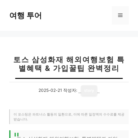
컨
텐
여행 투어
메
츠
로
뉴
건
너
뛰
기
토스 삼성화재 해외여행보험 특
별혜택 & 가입꿀팁 완벽정리
2025-02-21
작성자:
story
이 포스팅은 파트너스 활동의 일환으로, 이에 따른 일정액의 수수료를 제공
받습니다.