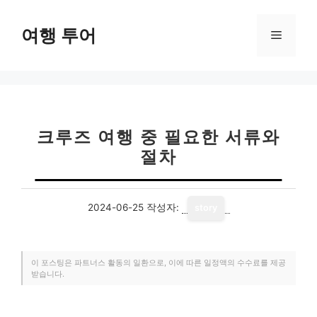
컨
텐
여행 투어
메
츠
로
뉴
건
너
뛰
기
크루즈 여행 중 필요한 서류와
절차
2024-06-25
작성자:
story
이 포스팅은 파트너스 활동의 일환으로, 이에 따른 일정액의 수수료를 제공
받습니다.