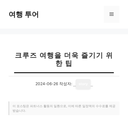
컨
텐
여행 투어
메
츠
로
뉴
건
너
뛰
기
크루즈 여행을 더욱 즐기기 위
한 팁
2024-06-26
작성자:
story
이 포스팅은 파트너스 활동의 일환으로, 이에 따른 일정액의 수수료를 제공
받습니다.