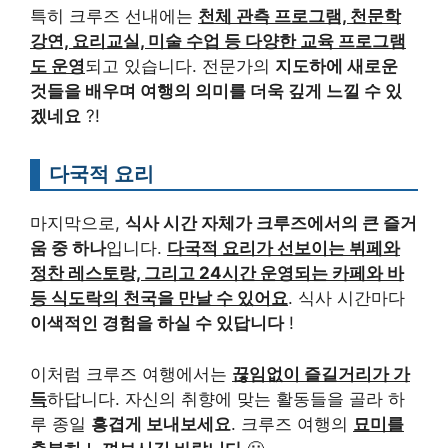
특히 크루즈 선내에는
천체 관측 프로그램, 천문학
강연, 요리교실, 미술 수업 등 다양한 교육 프로그램
도 운영
되고 있습니다. 전문가의
지도하에 새로운
것들을 배우며 여행의 의미를 더욱 깊게 느낄 수 있
겠네요
?!
다국적 요리
마지막으로,
식사 시간 자체가 크루즈에서의 큰 즐거
움 중 하나
입니다.
다국적 요리가 선보이는 뷔페와
정찬 레스토랑, 그리고 24시간 운영되는 카페와 바
등 식도락의 천국을 만날 수 있어요
. 식사 시간마다
이색적인 경험을 하실 수 있답니다
!
이처럼 크루즈 여행에서는
끊임없이 즐길거리가 가
득
하답니다. 자신의 취향에 맞는 활동들을 골라 하
루 종일
흥겹게 보내보세요
. 크루즈 여행의
묘미를