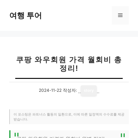
컨
텐
여행 투어
메
츠
로
뉴
건
너
뛰
기
쿠팡 와우회원 가격 월회비 총
정리!
2024-11-22
작성자:
story
이 포스팅은 파트너스 활동의 일환으로, 이에 따른 일정액의 수수료를 제공
받습니다.