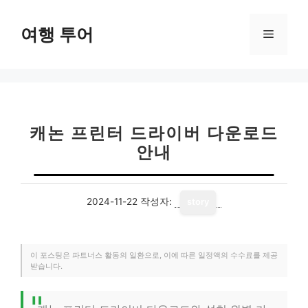
컨
텐
여행 투어
메
츠
로
뉴
건
너
뛰
기
캐논 프린터 드라이버 다운로드
안내
2024-11-22
작성자:
story
이 포스팅은 파트너스 활동의 일환으로, 이에 따른 일정액의 수수료를 제공
받습니다.