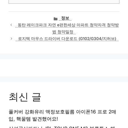
카
정보
테
동탄 레이크파크 자연 e편한세상 아파트 청약자격 청약방
고
법 청약일정
리
로지텍 마우스 드라이버 다운로드 (G102/G304/지허브)
최신 글
풀커버 강화유리 액정보호필름 아이폰16 프로 2매
입, 핵꿀템 발견했어요!