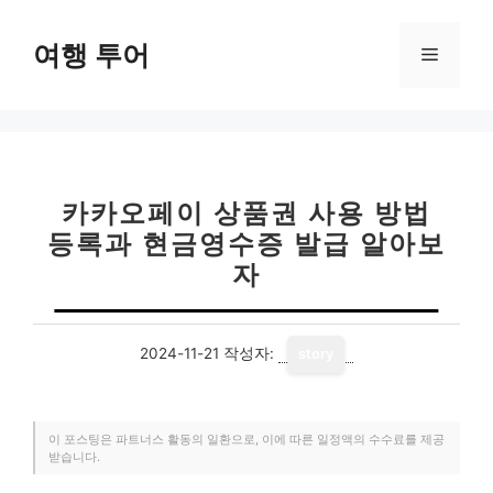
컨
텐
여행 투어
메
츠
로
뉴
건
너
뛰
기
카카오페이 상품권 사용 방법
등록과 현금영수증 발급 알아보
자
2024-11-21
작성자:
story
이 포스팅은 파트너스 활동의 일환으로, 이에 따른 일정액의 수수료를 제공
받습니다.