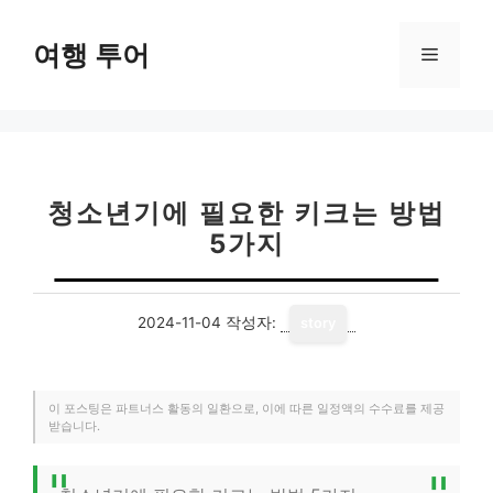
컨
텐
여행 투어
메
츠
로
뉴
건
너
뛰
기
청소년기에 필요한 키크는 방법
5가지
2024-11-04
작성자:
story
이 포스팅은 파트너스 활동의 일환으로, 이에 따른 일정액의 수수료를 제공
받습니다.