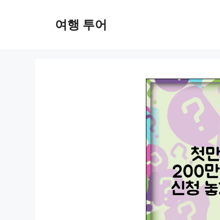
컨
텐
여행 투어
츠
로
건
너
뛰
기