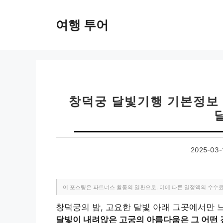
컨
텐
여행 투어
츠
로
건
너
뛰
기
창덕궁 달빛기행 기본정보 
2025-03-
이 포스팅은 파트너스 활동의 일환으로, 이에 따른 일정액의 수수
창덕궁의 밤, 고요한 달빛 아래 그곳에서만 
달빛이 내려앉은 고궁의 아름다움은 그 어떤 