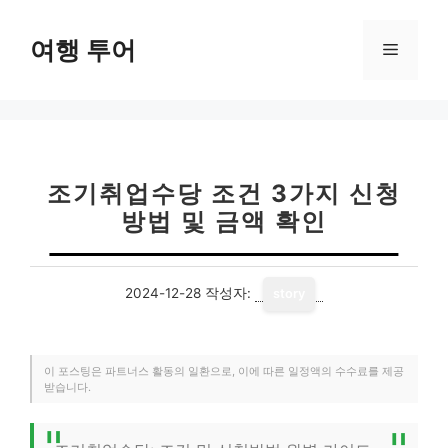
컨
텐
여행 투어
메
츠
로
뉴
건
너
뛰
기
조기취업수당 조건 3가지 신청
방법 및 금액 확인
2024-12-28
작성자:
story
이 포스팅은 파트너스 활동의 일환으로, 이에 따른 일정액의 수수료를 제공
받습니다.