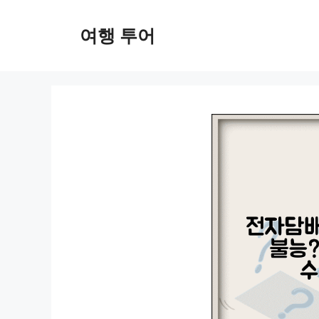
컨
텐
여행 투어
츠
로
건
너
뛰
기