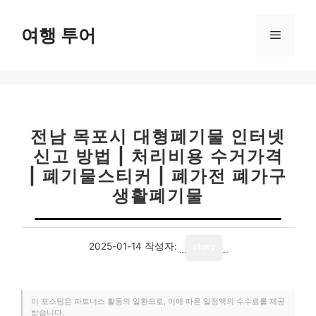
컨
텐
여행 투어
메
츠
로
뉴
건
너
뛰
기
전남 목포시 대형폐기물 인터넷
신고 방법 | 처리비용 수거가격
| 폐기물스티커 | 폐가전 폐가구
생활폐기물
2025-01-14
작성자:
story
이 포스팅은 파트너스 활동의 일환으로, 이에 따른 일정액의 수수료를 제공
받습니다.