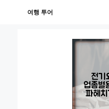
컨
텐
여행 투어
츠
로
건
너
뛰
기