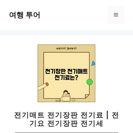
컨
텐
여행 투어
메
츠
로
뉴
건
너
뛰
기
전기매트 전기장판 전기료 | 전
기요 전기장판 전기세