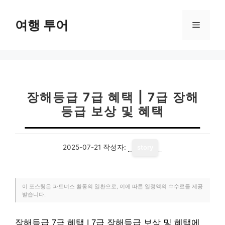
컨
텐
여행 투어
메
츠
로
뉴
건
너
뛰
기
장해등급 7급 혜택 | 7급 장해
등급 보상 및 혜택
2025-07-21
작성자:
story
이 포스팅은 파트너스 활동의 일환으로, 이에 따른 일정액의 수수료를 제공
받습니다.
장해등급 7급 혜택 | 7급 장해등급 보상 및 혜택에