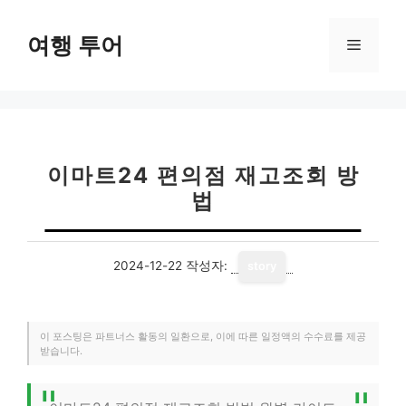
컨
텐
여행 투어
메
츠
로
뉴
건
너
뛰
기
이마트24 편의점 재고조회 방
법
2024-12-22
작성자:
story
이 포스팅은 파트너스 활동의 일환으로, 이에 따른 일정액의 수수료를 제공
받습니다.