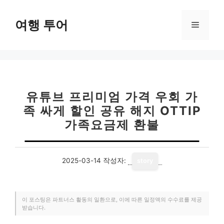
컨
텐
여행 투어
메
츠
로
뉴
건
너
뛰
기
유튜브 프리미엄 가격 우회 가
족 싸게 할인 공유 해지 OTTIP
가족요금제 환불
2025-03-14
작성자:
story
이 포스팅은 파트너스 활동의 일환으로, 이에 따른 일정액의 수수료를 제공
받습니다.