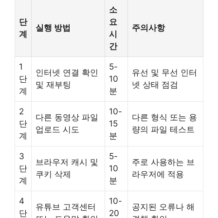
소
단
요
실행 방법
주의사항
계
시
간
1
5-
인터넷 연결 확인
유선 및 무선 인터
단
10
및 재부팅
넷 상태 점검
계
분
2
10-
다른 동영상 파일
다른 형식 또는 용
단
15
업로드 시도
량의 파일 테스트
계
분
3
5-
브라우저 캐시 및
주로 사용하는 브
단
10
쿠키 삭제
라우저에 적용
계
분
4
10-
유튜브 고객센터
공지된 오류나 해
단
20