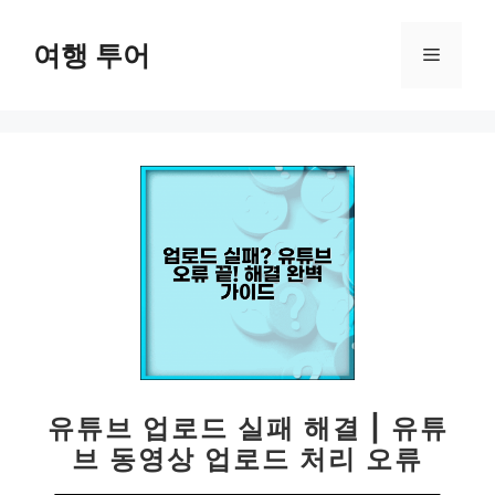
컨
텐
여행 투어
메
츠
로
뉴
건
너
뛰
기
유튜브 업로드 실패 해결 | 유튜
브 동영상 업로드 처리 오류