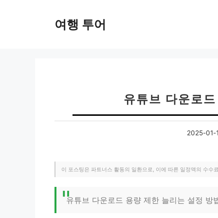
컨
텐
여행 투어
츠
로
건
너
뛰
기
유튜브 다운로드
2025-01-
이 포스팅은 파트너스 활동의 일환으로, 이에 따른 일정액의 수수
유튜브 다운로드 용량 제한 늘리는 설정 방