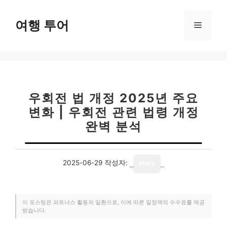
컨
텐
여행 투어
메
츠
로
뉴
건
너
뛰
기
우회전 법 개정 2025년 주요
변화 | 우회전 관련 법령 개정
완벽 분석
2025-06-29
작성자:
story
이 포스팅은 파트너스 활동의 일환으로, 이에 따른 일정액의 수수료를 제공
받습니다.