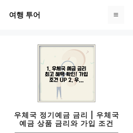
컨
텐
여행 투어
메
츠
로
뉴
건
너
뛰
기
우체국 정기예금 금리 | 우체국
예금 상품 금리와 가입 조건