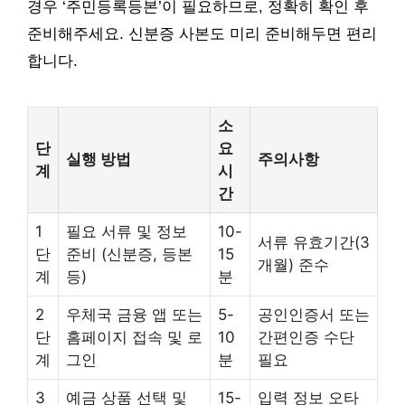
경우 ‘주민등록등본’이 필요하므로, 정확히 확인 후
준비해주세요. 신분증 사본도 미리 준비해두면 편리
합니다.
소
단
요
실행 방법
주의사항
계
시
간
1
필요 서류 및 정보
10-
서류 유효기간(3
단
준비 (신분증, 등본
15
개월) 준수
계
등)
분
2
우체국 금융 앱 또는
5-
공인인증서 또는
단
홈페이지 접속 및 로
10
간편인증 수단
계
그인
분
필요
3
예금 상품 선택 및
15-
입력 정보 오타