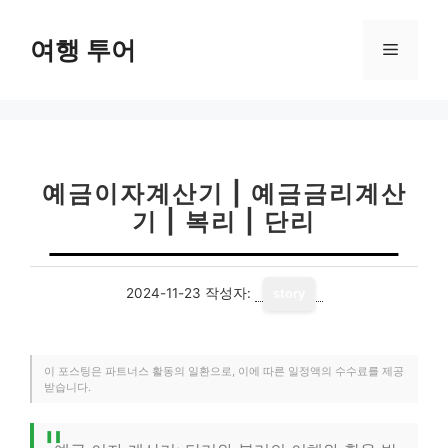
컨
텐
여행 투어
메
츠
로
뉴
건
너
뛰
기
예금이자계산기 | 예금금리계산
기 | 복리 | 단리
2024-11-23
작성자:
story
이 포스팅은 파트너스 활동의 일환으로, 이에 따른 일정액의 수수료를 제공
받습니다.