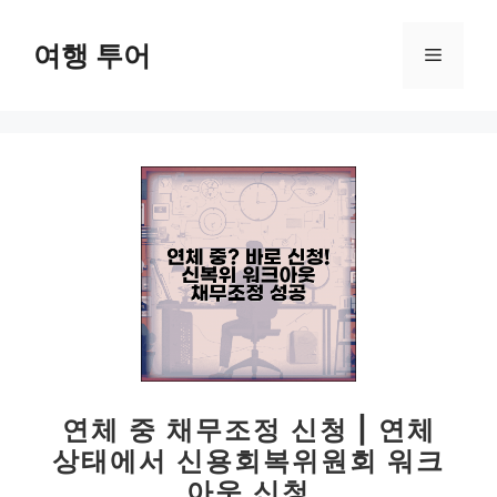
컨
텐
여행 투어
메
츠
로
뉴
건
너
뛰
기
연체 중 채무조정 신청 | 연체
상태에서 신용회복위원회 워크
아웃 신청