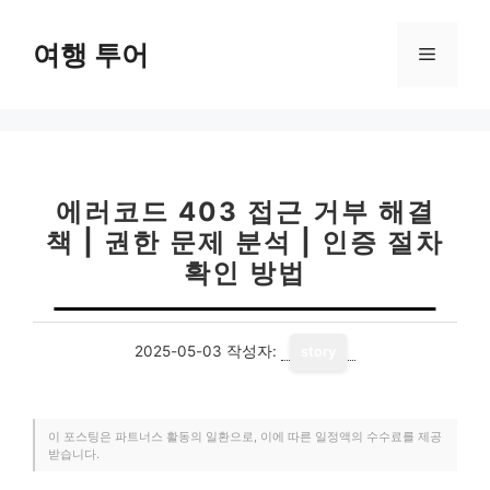
컨
텐
여행 투어
메
츠
로
뉴
건
너
뛰
기
에러코드 403 접근 거부 해결
책 | 권한 문제 분석 | 인증 절차
확인 방법
2025-05-03
작성자:
story
이 포스팅은 파트너스 활동의 일환으로, 이에 따른 일정액의 수수료를 제공
받습니다.