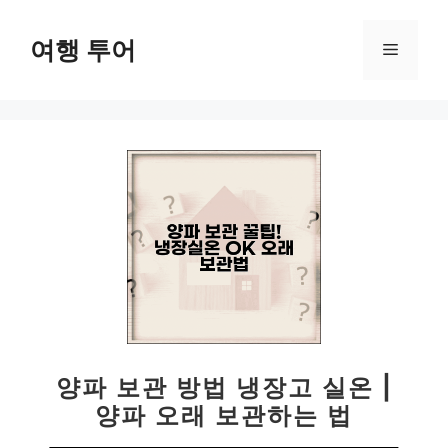
컨
텐
여행 투어
메
츠
로
뉴
건
너
뛰
기
양파 보관 방법 냉장고 실온 |
양파 오래 보관하는 법