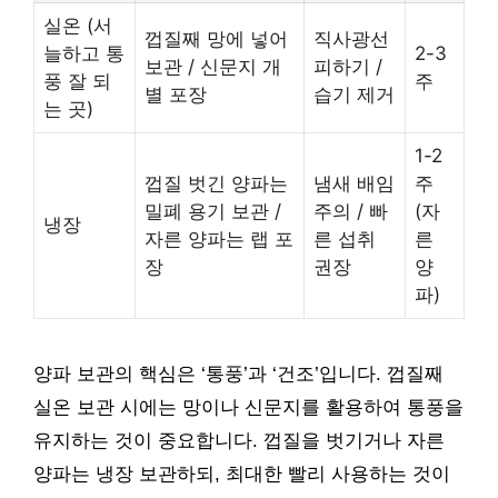
실온 (서
껍질째 망에 넣어
직사광선
늘하고 통
2-3
보관 / 신문지 개
피하기 /
풍 잘 되
주
별 포장
습기 제거
는 곳)
1-2
껍질 벗긴 양파는
냄새 배임
주
밀폐 용기 보관 /
주의 / 빠
(자
냉장
자른 양파는 랩 포
른 섭취
른
장
권장
양
파)
양파 보관의 핵심은 ‘통풍’과 ‘건조’입니다. 껍질째
실온 보관 시에는 망이나 신문지를 활용하여 통풍을
유지하는 것이 중요합니다. 껍질을 벗기거나 자른
양파는 냉장 보관하되, 최대한 빨리 사용하는 것이