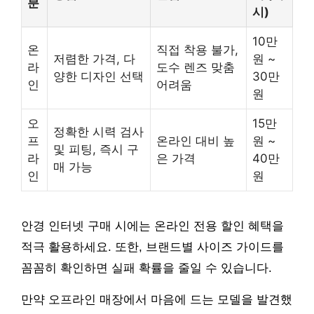
분
시)
10만
온
직접 착용 불가,
저렴한 가격, 다
원 ~
라
도수 렌즈 맞춤
양한 디자인 선택
30만
인
어려움
원
오
15만
정확한 시력 검사
프
온라인 대비 높
원 ~
및 피팅, 즉시 구
라
은 가격
40만
매 가능
인
원
안경 인터넷 구매 시에는 온라인 전용 할인 혜택을
적극 활용하세요. 또한, 브랜드별 사이즈 가이드를
꼼꼼히 확인하면 실패 확률을 줄일 수 있습니다.
만약 오프라인 매장에서 마음에 드는 모델을 발견했