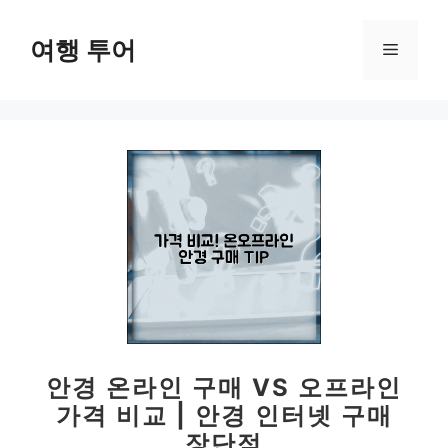
컨
텐
여행 투어
메
츠
로
뉴
건
너
뛰
기
안경 온라인 구매 VS 오프라인
가격 비교 | 안경 인터넷 구매
장단점