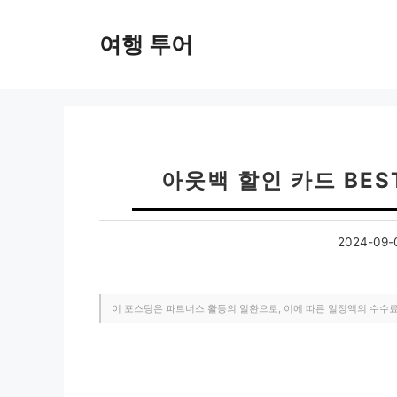
컨
텐
여행 투어
츠
로
건
너
뛰
기
아웃백 할인 카드 BES
2024-09-
이 포스팅은 파트너스 활동의 일환으로, 이에 따른 일정액의 수수