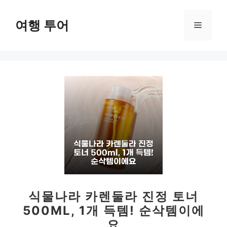
컨
텐
여행 투어
메
츠
로
뉴
건
너
뛰
기
식물나라 카렌둘라 진정 토너
500ML, 1개 득템! 순삭템이에
요