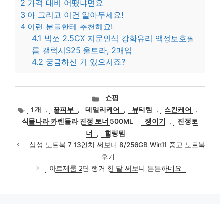
2
가격 대비 어땠냐면요
3
아 그리고 이건 알아두세요!
4
이런 분들한테 추천해요!
4.1
빅쏘 2.5CX 지문인식 강화유리 액정보호필
름 갤럭시S25 울트라, 2매입
4.2
궁금하신 거 있으시죠?
카
쇼핑
테
태
1개
,
꿀피부
,
데일리케어
,
뷰티템
,
스킨케어
,
고
그
식물나라 카렌둘라 진정 토너 500ML
,
쟁이기
,
진정토
리
너
,
힐링템
삼성 노트북 7 13인치 써보니 8/256GB Win11 중고 노트북
후기
아르제룸 2단 행거 한 달 써보니 튼튼하네요