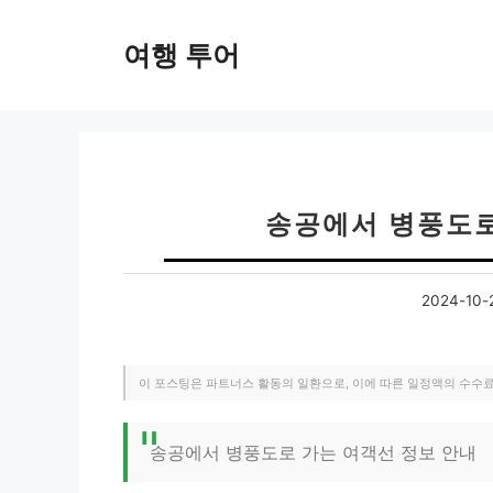
컨
텐
여행 투어
츠
로
건
너
뛰
기
송공에서 병풍도로
2024-10-
이 포스팅은 파트너스 활동의 일환으로, 이에 따른 일정액의 수수
송공에서 병풍도로 가는 여객선 정보 안내