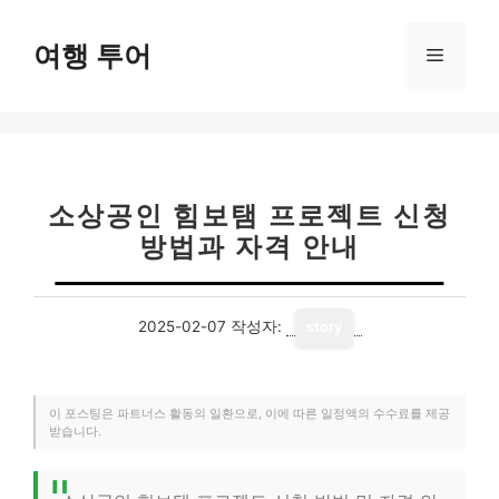
컨
텐
여행 투어
메
츠
로
뉴
건
너
뛰
기
소상공인 힘보탬 프로젝트 신청
방법과 자격 안내
2025-02-07
작성자:
story
이 포스팅은 파트너스 활동의 일환으로, 이에 따른 일정액의 수수료를 제공
받습니다.