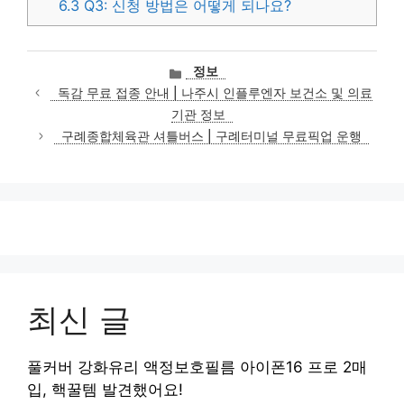
6.3
Q3: 신청 방법은 어떻게 되나요?
카
정보
테
독감 무료 접종 안내 | 나주시 인플루엔자 보건소 및 의료
고
기관 정보
리
구례종합체육관 셔틀버스 | 구례터미널 무료픽업 운행
최신 글
풀커버 강화유리 액정보호필름 아이폰16 프로 2매
입, 핵꿀템 발견했어요!