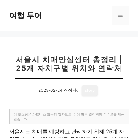
컨
텐
여행 투어
메
츠
로
뉴
건
너
뛰
기
서울시 치매안심센터 총정리 |
25개 자치구별 위치와 연락처
2025-02-24
작성자:
story
이 포스팅은 파트너스 활동의 일환으로, 이에 따른 일정액의 수수료를 제공
받습니다.
서울시는 치매를 예방하고 관리하기 위해 25개 자