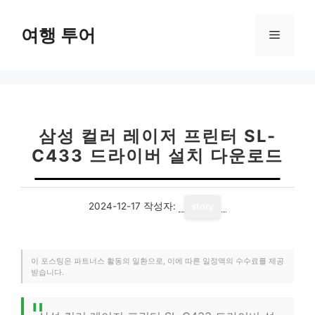
컨
텐
여행 투어
메
츠
로
뉴
건
너
뛰
기
삼성 컬러 레이저 프린터 SL-
C433 드라이버 설치 다운로드
2024-12-17
작성자:
story
이 포스팅은 파트너스 활동의 일환으로, 이에 따른 일정액의 수수료를 제공
받습니다.