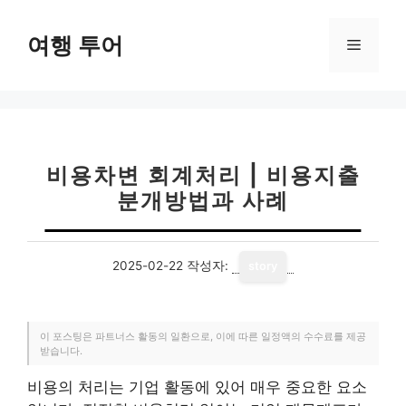
컨
텐
여행 투어
메
츠
로
뉴
건
너
뛰
기
비용차변 회계처리 | 비용지출
분개방법과 사례
2025-02-22
작성자:
story
이 포스팅은 파트너스 활동의 일환으로, 이에 따른 일정액의 수수료를 제공
받습니다.
비용의 처리는 기업 활동에 있어 매우 중요한 요소