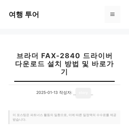
컨
텐
여행 투어
메
츠
로
뉴
건
너
뛰
기
브라더 FAX-2840 드라이버
다운로드 설치 방법 및 바로가
기
2025-01-13
작성자:
story
이 포스팅은 파트너스 활동의 일환으로, 이에 따른 일정액의 수수료를 제공
받습니다.