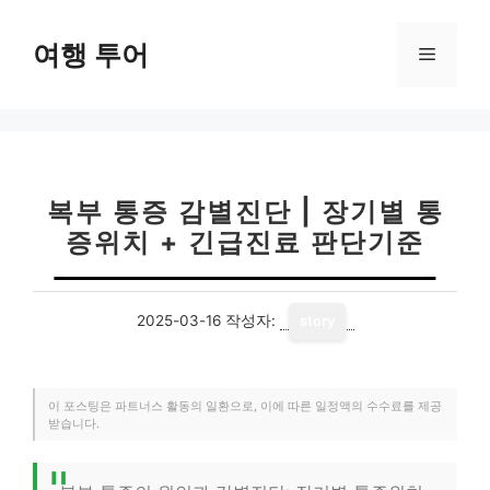
컨
텐
여행 투어
메
츠
로
뉴
건
너
뛰
기
복부 통증 감별진단 | 장기별 통
증위치 + 긴급진료 판단기준
2025-03-16
작성자:
story
이 포스팅은 파트너스 활동의 일환으로, 이에 따른 일정액의 수수료를 제공
받습니다.