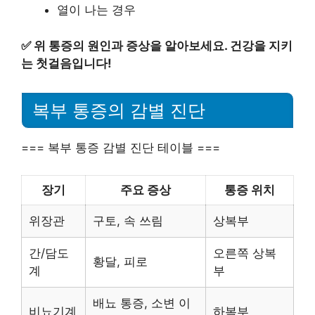
열이 나는 경우
✅
위 통증의 원인과 증상을 알아보세요. 건강을 지키
는 첫걸음입니다!
복부 통증의 감별 진단
=== 복부 통증 감별 진단 테이블 ===
장기
주요 증상
통증 위치
위장관
구토, 속 쓰림
상복부
간/담도
오른쪽 상복
황달, 피로
계
부
배뇨 통증, 소변 이
비뇨기계
하복부