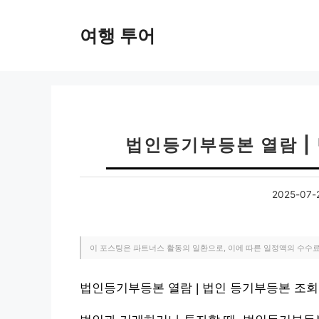
컨
텐
여행 투어
츠
로
건
너
뛰
기
법인등기부등본 열람 |
2025-07-
이 포스팅은 파트너스 활동의 일환으로, 이에 따른 일정액의 수수
법인등기부등본 열람 | 법인 등기부등본 조회