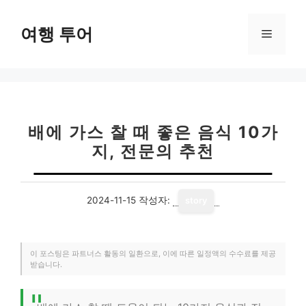
컨
텐
여행 투어
메
츠
로
뉴
건
너
뛰
기
배에 가스 찰 때 좋은 음식 10가
지, 전문의 추천
2024-11-15
작성자:
story
이 포스팅은 파트너스 활동의 일환으로, 이에 따른 일정액의 수수료를 제공
받습니다.