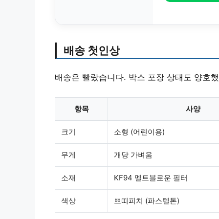
배송 첫인상
배송은 빨랐습니다.
박스 포장 상태도 양호
했
항목
사양
크기
소형 (어린이용)
무게
개당 가벼움
소재
KF94 멜트블로운 필터
색상
쁘띠피치 (파스텔톤)