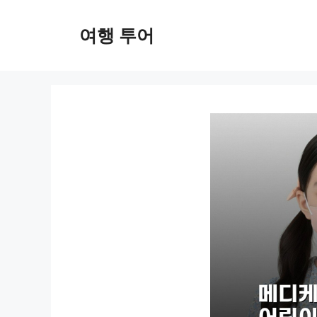
컨
텐
여행 투어
츠
로
건
너
뛰
기