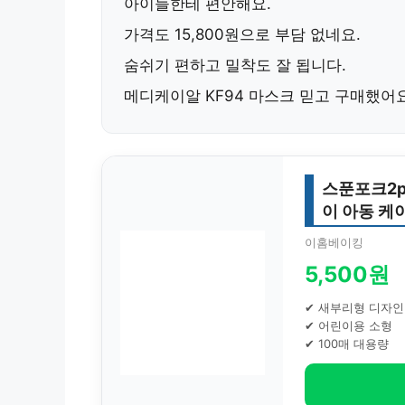
아이들한테 편안해요.
가격도
15,800원
으로 부담 없네요.
숨쉬기 편하고 밀착도 잘 됩니다.
메디케이알 KF94 마스크
믿고 구매했어요
스푼포크2p
이 아동 케
이홈베이킹
5,500원
✔ 새부리형 디자인
✔ 어린이용 소형
✔ 100매 대용량