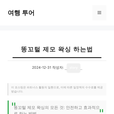
컨
텐
여행 투어
메
츠
로
뉴
건
너
뛰
기
똥꼬털 제모 왁싱 하는법
2024-12-31
작성자:
story
이 포스팅은 파트너스 활동의 일환으로, 이에 따른 일정액의 수수료를 제공
받습니다.
똥꼬털 제모 왁싱의 모든 것: 안전하고 효과적으
로 하는 방법