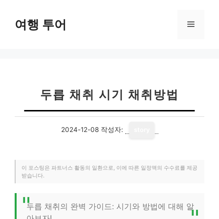
컨
텐
여행 투어
메
츠
로
뉴
건
너
뛰
기
두릅 채취 시기 채취방법
2024-12-08
작성자:
story
이 포스팅은 파트너스 활동의 일환으로, 이에 따른 일정액의 수수료를 제공
받습니다.
두릅 채취의 완벽 가이드: 시기와 방법에 대해 알
아보자!