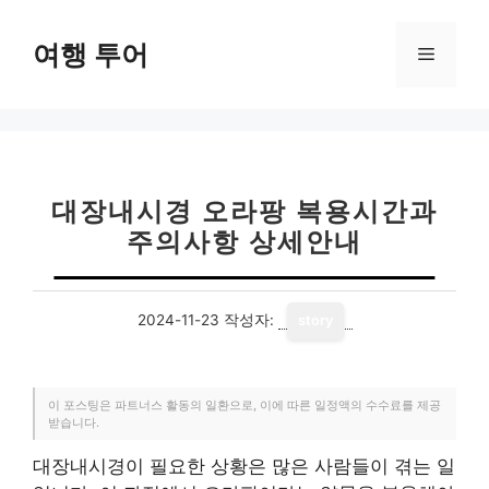
컨
텐
여행 투어
메
츠
로
뉴
건
너
뛰
기
대장내시경 오라팡 복용시간과
주의사항 상세안내
2024-11-23
작성자:
story
이 포스팅은 파트너스 활동의 일환으로, 이에 따른 일정액의 수수료를 제공
받습니다.
대장내시경이 필요한 상황은 많은 사람들이 겪는 일