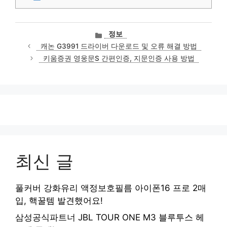
카
정보
테
캐논 G3991 드라이버 다운로드 및 오류 해결 방법
고
키움증권 영웅문S 간편인증, 지문인증 사용 방법
리
최신 글
풀커버 강화유리 액정보호필름 아이폰16 프로 2매
입, 핵꿀템 발견했어요!
삼성공식파트너 JBL TOUR ONE M3 블루투스 헤