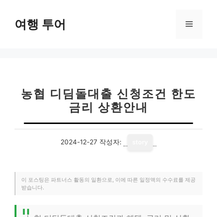
컨
텐
여행 투어
메
츠
로
뉴
건
너
뛰
기
농협 디딤돌대출 신청조건 한도
금리 상환안내
2024-12-27
작성자:
story
이 포스팅은 파트너스 활동의 일환으로, 이에 따른 일정액의 수수료를 제공
받습니다.