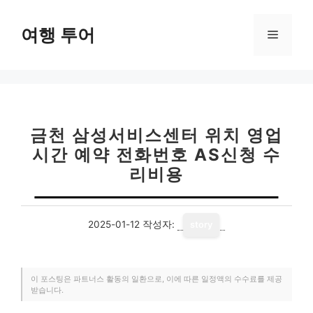
컨
텐
여행 투어
메
츠
로
뉴
건
너
뛰
기
금천 삼성서비스센터 위치 영업
시간 예약 전화번호 AS신청 수
리비용
2025-01-12
작성자:
story
이 포스팅은 파트너스 활동의 일환으로, 이에 따른 일정액의 수수료를 제공
받습니다.