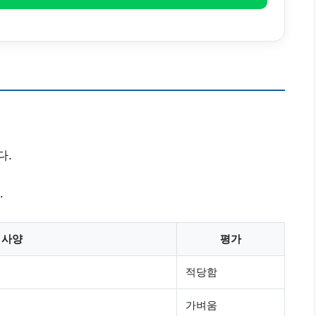
다.
.
사양
평가
적당함
가벼움