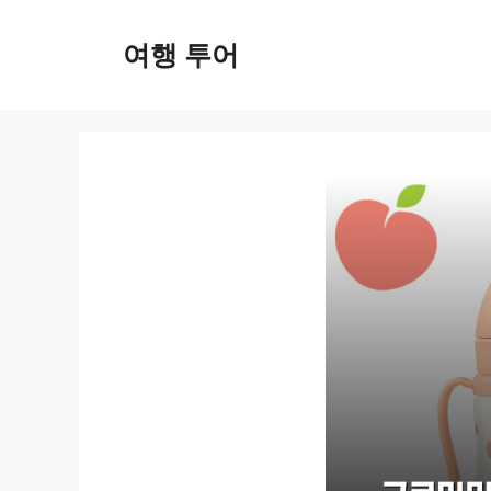
컨
텐
여행 투어
츠
로
건
너
뛰
기