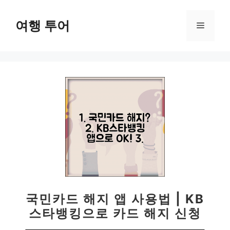
컨
텐
여행 투어
메
츠
로
뉴
건
너
뛰
기
국민카드 해지 앱 사용법 | KB
스타뱅킹으로 카드 해지 신청