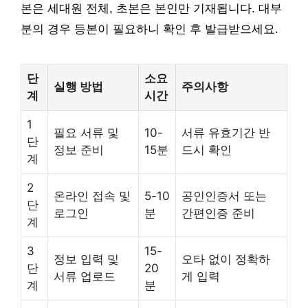
본은 세대원 전체, 초본은 본인만 기재됩니다. 대부
분의 경우 등본이 필요하니 확인 후 발급받으세요.
단
소요
실행 방법
주의사항
계
시간
1
필요 서류 및
10-
서류 유효기간 반
단
정보 준비
15분
드시 확인
계
2
온라인 접속 및
5-10
공인인증서 또는
단
로그인
분
간편인증 준비
계
3
15-
정보 입력 및
오타 없이 정확하
단
20
서류 업로드
게 입력
계
분