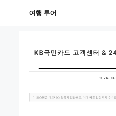
컨
텐
여행 투어
츠
로
건
너
뛰
기
KB국민카드 고객센터 & 2
2024-09-
이 포스팅은 파트너스 활동의 일환으로, 이에 따른 일정액의 수수